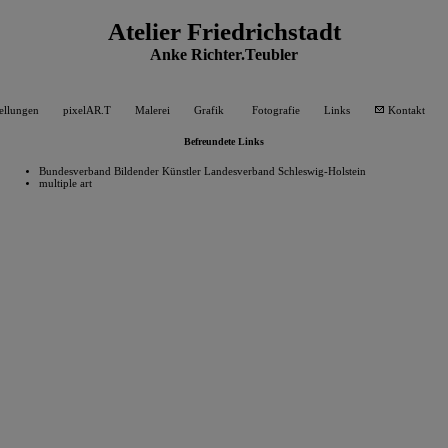
Atelier Friedrichstadt
Anke Richter.Teubler
ellungen
pixelAR.T
Malerei
Grafik
Fotografie
Links
Kontakt
Befreundete Links
Bundesverband Bildender Künstler Landesverband Schleswig-Holstein
multiple art