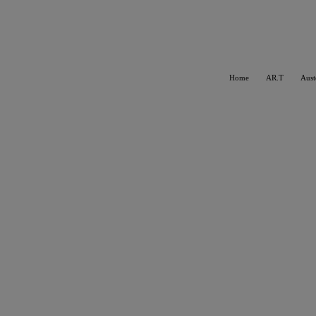
Home
AR.T
Aust